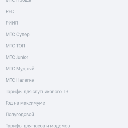
МТС Проще
Рынок
облигаций
RED
Описание
РИИЛ
Еврооблигации-2023
Уведомление
МТС Супер
о
погашении
МТС ТОП
именных
облигаций
МТС Junior
Другое
МТС Мудрый
Регистратор
Реквизиты
Контакты
МТС Налегке
йчивое развитие
и деловая этика
Тарифы для спутникового ТВ
На главную
Год на максимуме
Полугодовой
Тарифы для часов и модемов