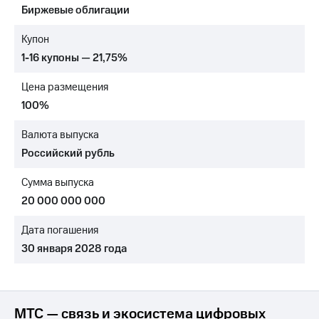
Биржевые облигации
Достижения
Купон
Интервью
1-16 купоны — 21,75%
Финансовая
Цена размещения
отчетность
100%
Контакты
Валюта выпуска
Новости
Российский рубль
в
регионе
Сумма выпуска
м и акционерам
20 000 000 000
Корпоративное
управление
Дата погашения
30 января 2028 года
Корпоративный
секретарь
Раскрытие
информации
Информация
МТС — связь и экосистема цифровых