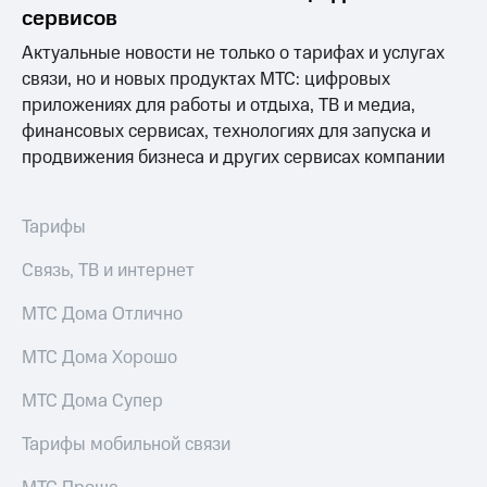
акционерам
сервисов
Документы
ПАО
Актуальные новости не только о тарифах и услугах
"МТС"
связи, но и новых продуктах МТС: цифровых
Собрания
приложениях для работы и отдыха, ТВ и медиа,
акционеров
Личный
финансовых сервисах, технологиях для запуска и
кабинет
продвижения бизнеса и других сервисах компании
акционера
Акционерный
капитал
Тарифы
Контроль
и
Связь, ТВ и интернет
аудит
Рынок
МТС Дома Отлично
акций
Описание
МТС Дома Хорошо
Программа
приобретения
МТС Дома Супер
Порядок
выкупа
Тарифы мобильной связи
акций
Дивиденды