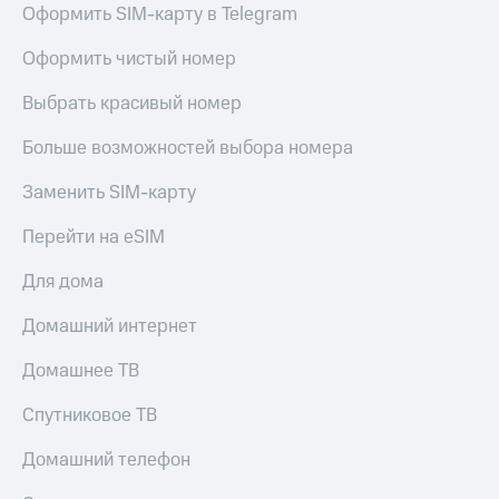
Оформить SIM-карту в Telegram
КИОН
Кино,
Строки
музыка,
Оформить чистый номер
книги
Live
и не
Выбрать красивый номер
только
Гудок
Безопасность
Больше возможностей выбора номера
Мой
МТС
Финансы
Заменить SIM-карту
Все
Детям
Перейти на eSIM
приложения
и родителям
Для дома
Инвестиции
Здоровье
и фитнес
Домашний интернет
Получайте
доход
Приложения
Домашнее ТВ
онлайн
от МТС
Страхование
Спутниковое ТВ
Акции
Покупка
Домашний телефон
Приложения
полисов
КИОН
онлайн