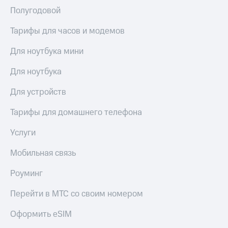
доступ
Полугодовой
висы и подписки
к геолокации
МТС
Тарифы для часов и модемов
Сертификаты
Premium
безопасности
Для ноутбука мини
Подписка
Всё
на гигабайты
Для ноутбука
интернета,
под
фильмы,
рукой
Для устройств
музыка
в Мой МТС
и многое
Тарифы для домашнего телефона
другое
Посмотрите,
что
Семейная
Услуги
полезного
группа
есть
Мобильная связь
в нашем
Скидка
приложении
на тарифы,
Роуминг
общие
КИОН
подписки
Перейти в МТС со своим номером
и услуги,
КИОН
доступ
Оформить eSIM
Музыка
к геолокации