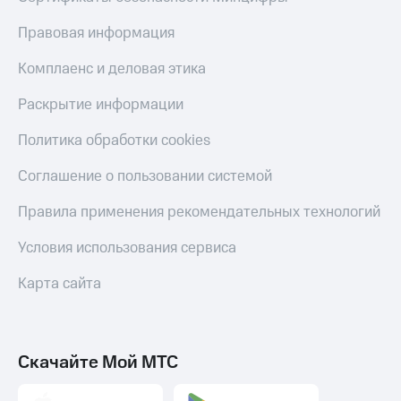
Тарифы
Покупка
Правовая информация
RED,
полисов
РИИЛ
онлайн
Комплаенс и деловая этика
и МТС Супер
дешевле
Скидка 30%
Раскрытие информации
при оплате
на связь
с карты
Политика обработки cookies
МТС Деньги
С картой
МТС
Обзоры
Соглашение о пользовании системой
Деньги
товаров
МТС
Правила применения рекомендательных технологий
Скидки
Накопления
до 40%
Условия использования сервиса
Откладывайте
на смартфоны
деньги
Карта сайта
и получайте
при
доход 15%
покупке
со связью
Платежи
МТС
Скачайте Мой МТС
и
переводы