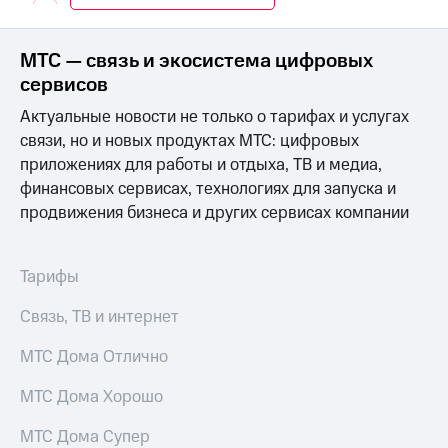
Интернет,
Выбрать
ТВ и телефон
красивый
для дома
номер
МТС — связь и экосистема цифровых
Заменить
сервисов
Услуги
SIM-
Актуальные новости не только о тарифах и услугах
карту
Личный
связи, но и новых продуктах МТС: цифровых
кабинет
Перейти
приложениях для работы и отдыха, ТВ и медиа,
интернета
на
финансовых сервисах, технологиях для запуска и
и
eSIM
ТВ
продвижения бизнеса и других сервисах компании
Личный
Для дома
кабинет
Выберите
спутникового
и подключите
Тарифы
ТВ
ТВ
Скачать
с выгодным
Связь, ТВ и интернет
приложение
тарифом
Мой
МТС Дома Отлично
МТС
Акции
Тарифы
МТС Дома Хорошо
Интернет,
ТВ и телефон
МТС Дома Супер
Видеонаблюдение
для дома