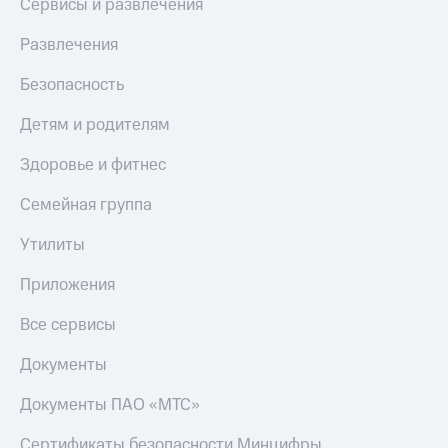
Сервисы и развлечения
КИОН
Скидка 30%
Развлечения
Музыка
на связь
КИОН
Безопасность
С картой
Строки
МТС
Детям и родителям
Деньги
Live
МТС
Здоровье и фитнес
Гудок
Накопления
Семейная группа
Мой
Откладывайте
МТС
деньги
Утилиты
и получайте
Все
доход 15%
Приложения
приложения
Акции
Финансы
Все сервисы
Инвестиции
Условия
пополнения
Документы
Получайте
доход
Скидка
Документы ПАО «МТС»
онлайн
30%
на связь
Страхование
Сертификаты безопасности Минцифры