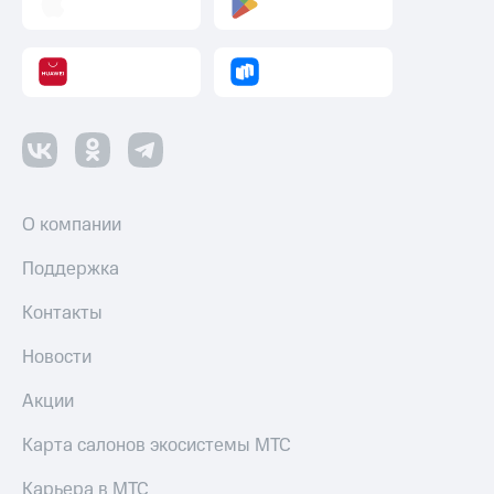
Пополнить
номер
МТС
Настройки
автоплатежа
Пополнить
номер
другого
оператора
О компании
Оплата
Поддержка
интернета
и
Контакты
ТВ
Новости
Переводы
с
Акции
телефона
на карту
Карта салонов экосистемы МТС
МТС Pay
Карьера в МТС