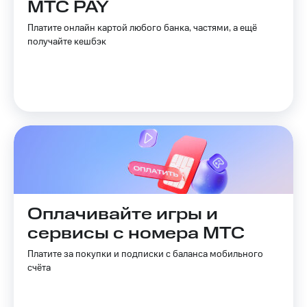
МТС PAY
Услуги
149 ₽/
мес
Платите онлайн картой любого банка, частями, а ещё
Акции
получайте кешбэк
МТС
Домашний
Premium
интернет
Подписка
Домашнее
на гигабайты
ТВ
интернета,
фильмы,
Спутниковое
музыка
ТВ
и многое
другое
Домашний
Семейная
телефон
группа
Оплачивайте игры и
Перейти
Скидка
сервисы с номера МТС
в МТС
на тарифы,
со своим
общие
Платите за покупки и подписки с баланса мобильного
номером
подписки
счёта
и услуги,
Поддержка
доступ
к геолокации