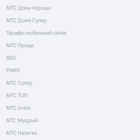
Live
и не
МТС Дома Хорошо
только
Гудок
МТС Дома Супер
Безопасность
Мой
МТС
Тарифы мобильной связи
Финансы
Все
Детям
МТС Проще
приложения
и родителям
RED
Инвестиции
Здоровье
и фитнес
РИИЛ
Получайте
доход
Приложения
МТС Супер
онлайн
от МТС
Страхование
МТС ТОП
Акции
Покупка
МТС Junior
полисов
Приложения
онлайн
КИОН
МТС Мудрый
Скидка 30%
на связь
КИОН
МТС Налегке
Музыка
С картой