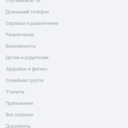
Спутниковое ТВ
Пополнить
номер
Домашний телефон
другого
оператора
Сервисы и развлечения
Оплата
Развлечения
интернета
и
Безопасность
ТВ
Детям и родителям
Переводы
с
Здоровье и фитнес
телефона
на карту
Семейная группа
МТС Pay
Утилиты
Оплата
по QR-
Приложения
коду
за границей
Все сервисы
тернет-магазин
Документы