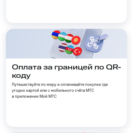
на связь
Роуминг
Тарифы
RED,
Семейная
РИИЛ
группа
и МТС
Супер
Заказать
дешевле
SIM-
при
карту
оплате
с карты
Оплата за границей по QR-
Оформить
МТС
eSIM
Деньги
коду
SIM-
Выберите
Путешествуйте по миру и оплачивайте покупки где
карта
и подключите
угодно картой или с мобильного счёта МТС
для
ТВ
в приложении Мой МТС
иностранцев
с выгодным
тарифом
Оформить
чистый
Тарифы
номер
Интернет,