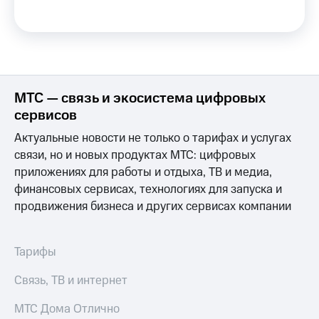
висы и подписки
Сертификаты
МТС
безопасности
Premium
Всё
Подписка
под
на гигабайты
рукой
интернета,
в Мой МТС
МТС — связь и экосистема цифровых
фильмы,
музыка
сервисов
Посмотрите,
и многое
что
другое
Актуальные новости не только о тарифах и услугах
полезного
Семейная
связи, но и новых продуктах МТС: цифровых
есть
группа
приложениях для работы и отдыха, ТВ и медиа,
в нашем
приложении
финансовых сервисах, технологиях для запуска и
Скидка
на тарифы,
продвижения бизнеса и других сервисах компании
КИОН
общие
подписки
КИОН
и услуги,
Тарифы
Музыка
доступ
к геолокации
Связь, ТВ и интернет
КИОН
Кино,
Строки
музыка,
МТС Дома Отлично
книги