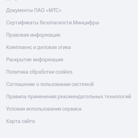
Смартфоны
Документы ПАО «МТС»
Наушники
и
Сертификаты безопасности Минцифры
колонки
Правовая информация
Умные
часы
Комплаенс и деловая этика
и
трекеры
Раскрытие информации
Умный
Политика обработки cookies
дом
Соглашение о пользовании системой
Планшеты
Акции
Правила применения рекомендательных технологий
и
скидки
Условия использования сервиса
Все
Карта сайта
товары