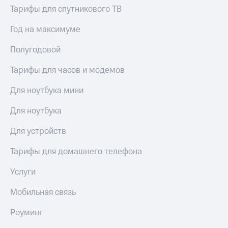
МТС
Тарифы для спутникового ТВ
КИОН
Деньги
Строки
МТС
Год на максимуме
Накопления
Live
Полугодовой
Откладывайте
Гудок
деньги
Тарифы для часов и модемов
и получайте
Мой
доход 15%
МТС
Для ноутбука мини
Акции
Условия
Все
Для ноутбука
пополнения
приложения
Финансы
Для устройств
Скидка
Инвестиции
30%
Тарифы для домашнего телефона
на связь
Получайте
доход
Услуги
онлайн
Тарифы
Страхование
RED,
Мобильная связь
РИИЛ
Покупка
и МТС Супер
Роуминг
полисов
дешевле
онлайн
при оплате