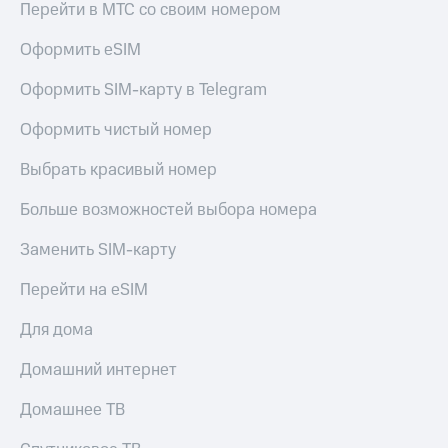
Перейти в МТС со своим номером
Скидка 30%
с карты
на связь
МТС Деньги
Оформить eSIM
С картой
Обзоры
МТС
товаров
Оформить SIM-карту в Telegram
Деньги
МТС
Скидки
Оформить чистый номер
Накопления
до 40%
на смартфоны
Выбрать красивый номер
Откладывайте
деньги
при
Больше возможностей выбора номера
и получайте
покупке
доход 15%
со связью
Заменить SIM-карту
Платежи
МТС
и
Перейти на eSIM
переводы
Для дома
Пополнить
номер
Домашний интернет
МТС
Настройки
Домашнее ТВ
автоплатежа