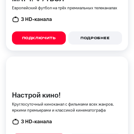
КИОН
Кино,
Европейский футбол на трёх премиальных телеканалах
Строки
музыка,
книги
3 HD-канала
Live
и не
только
Гудок
ПОДКЛЮЧИТЬ
ПОДРОБНЕЕ
Безопасность
Мой
МТС
Финансы
Все
Детям
приложения
и родителям
Инвестиции
Здоровье
и фитнес
Получайте
Настрой кино!
доход
Приложения
онлайн
от МТС
Круглосуточный киноканал с фильмами всех жанров,
яркими премьерами и классикой кинематографа
Страхование
Акции
3 HD-канала
Покупка
Приложения
полисов
КИОН
онлайн