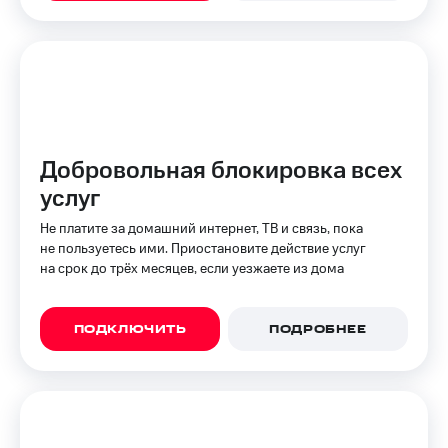
на связь
Роуминг
Тарифы
RED,
Семейная
РИИЛ
группа
и МТС
Супер
Заказать
дешевле
Добровольная блокировка всех
SIM-
при
карту
оплате
услуг
с карты
Оформить
МТС
Не платите за домашний интернет, ТВ и связь, пока
eSIM
Деньги
не пользуетесь ими. Приостановите действие услуг
на срок до трёх месяцев, если уезжаете из дома
SIM-
Выберите
карта
и подключите
для
ТВ
ПОДКЛЮЧИТЬ
ПОДРОБНЕЕ
иностранцев
с выгодным
тарифом
Оформить
чистый
Тарифы
номер