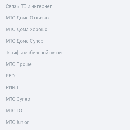
Оплата
Связь, ТВ и интернет
по QR-
коду
МТС Дома Отлично
за границей
МТС Дома Хорошо
тернет-магазин
Смартфоны
МТС Дома Супер
Наушники
Тарифы мобильной связи
и
колонки
МТС Проще
Умные
RED
часы
и
РИИЛ
трекеры
МТС Супер
Умный
дом
МТС ТОП
Планшеты
МТС Junior
Акции