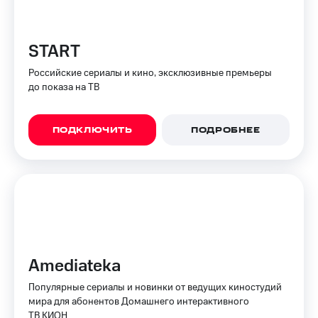
Интернет,
Выбрать
ТВ и телефон
красивый
для дома
номер
START
Заменить
Услуги
SIM-
Российские сериалы и кино, эксклюзивные премьеры
карту
до показа на ТВ
Личный
кабинет
Перейти
интернета
на
ПОДКЛЮЧИТЬ
ПОДРОБНЕЕ
и
eSIM
ТВ
Личный
Для дома
кабинет
Выберите
спутникового
и подключите
ТВ
ТВ
Скачать
с выгодным
приложение
тарифом
Мой
МТС
Amediateka
Акции
Тарифы
Интернет,
Популярные сериалы и новинки от ведущих киностудий
ТВ и телефон
мира для абонентов Домашнего интерактивного
Видеонаблюдение
для дома
ТВ КИОН