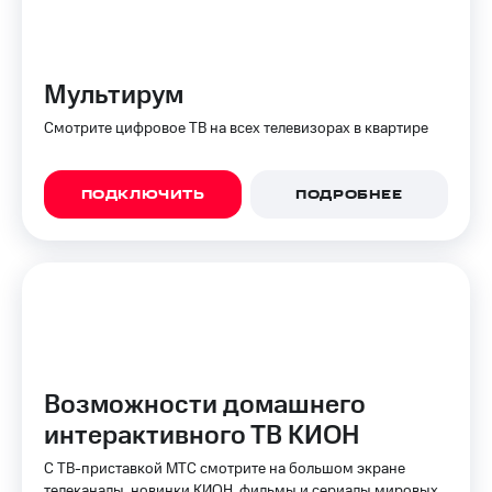
Тарифы
Покупка
RED,
полисов
РИИЛ
онлайн
Мультирум
и МТС Супер
дешевле
Скидка 30%
Смотрите цифровое ТВ на всех телевизорах в квартире
при оплате
на связь
с карты
МТС Деньги
С картой
ПОДКЛЮЧИТЬ
ПОДРОБНЕЕ
МТС
Обзоры
Деньги
товаров
МТС
Скидки
Накопления
до 40%
Откладывайте
на смартфоны
деньги
и получайте
при
доход 15%
покупке
Возможности домашнего
со связью
Платежи
интерактивного ТВ КИОН
МТС
и
переводы
С ТВ-приставкой МТС смотрите на большом экране
телеканалы, новинки КИОН, фильмы и сериалы мировых