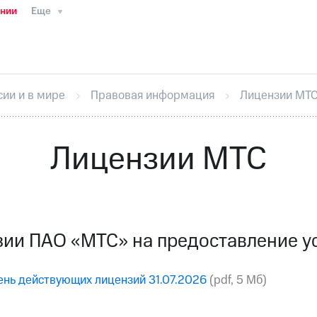
ании
Еще
ТС
Пресс-релизы
МТС о технологиях
ТС
История компании
Правовая информация
Конта
стижения
Интервью
Финансовая отчетность
Конта
сии и в мире
Правовая информация
Лицензии МТ
тивный секретарь
Раскрытие информации
Информа
ный кабинет акционера
Акционерный капитал
Конт
Порядок выкупа акций
Дивиденды
Рынок облигаци
Лицензии МТС
 погашении именных облигаций
Другое
Регистрато
ии ПАО «МТС» на предоставление ус
нь действующих лицензий 31.07.2026
(pdf, 5 Mб)