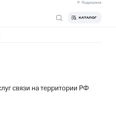
Поддержка
О МТС
кты
КАТАЛОГ
Медиа-центр
кты
Новости в регионе
Инвесторам и акционерам
С
ция акционерам
Документы
роль и аудит
Рынок акций
й
Описание
р
Реквизиты
Контакты
Устойчивое развитие
Комплаенс и деловая этика
На главную
луг связи на территории РФ