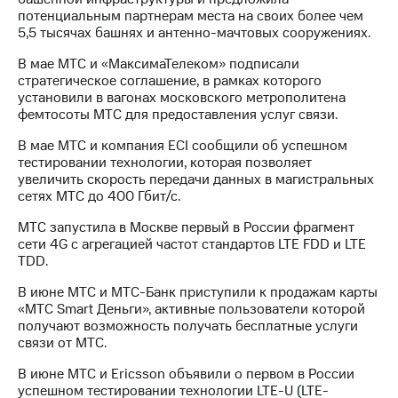
акционерам
потенциальным партнерам места на своих более чем
Документы
5,5 тысячах башнях и антенно-мачтовых сооружениях.
ПАО
"МТС"
В мае МТС и «МаксимаТелеком» подписали
Собрания
стратегическое соглашение, в рамках которого
акционеров
установили в вагонах московского метрополитена
Личный
фемтосоты МТС для предоставления услуг связи.
кабинет
акционера
В мае МТС и компания ECI сообщили об успешном
Акционерный
тестировании технологии, которая позволяет
капитал
увеличить скорость передачи данных в магистральных
Контроль
сетях МТС до 400 Гбит/с.
и
аудит
МТС запустила в Москве первый в России фрагмент
Рынок
сети 4G с агрегацией частот стандартов LTE FDD и LTE
акций
TDD.
Описание
В июне МТС и МТС-Банк приступили к продажам карты
Программа
«МТС Smart Деньги», активные пользователи которой
приобретения
получают возможность получать бесплатные услуги
Порядок
связи от МТС.
выкупа
В июне МТС и Ericsson объявили о первом в России
акций
успешном тестировании технологии LTE-U (LTE-
Дивиденды