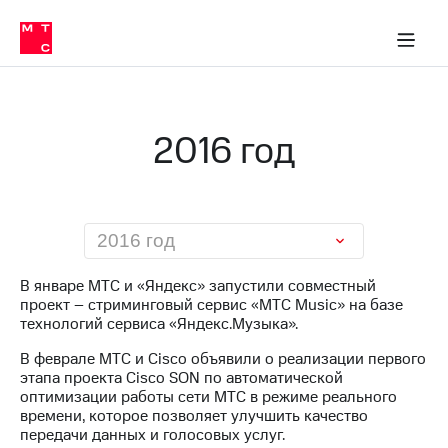
О
сторам и акционерам
Комплаенс и деловая этика
Устойчивое развитие
Медиа-центр
О МТС
О МТС
На главную
компании
О
компании
Стратегия
Стратегия
Карьера
2016 год
в МТС
Карьера
в МТС
Пресс-
релизы
История
компании
МТС
2016 год
о технологиях
Правовая
информация
В январе МТС и «Яндекс» запустили совместный
проект – стриминговый сервис «МТС Music» на базе
Контакты
технологий сервиса «Яндекс.Музыка».
Медиа-центр
В феврале МТС и Cisco объявили о реализации первого
Пресс-
этапа проекта Cisco SON по автоматической
релизы
оптимизации работы сети МТС в режиме реального
времени, которое позволяет улучшить качество
МТС
передачи данных и голосовых услуг.
о технологиях