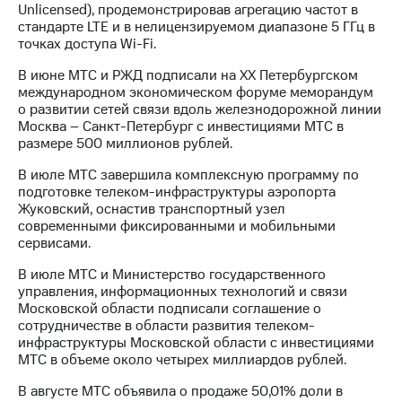
Unlicensed), продемонстрировав агрегацию частот в
Рынок
стандарте LTE и в нелицензируемом диапазоне 5 ГГц в
облигаций
точках доступа Wi-Fi.
Описание
В июне МТС и РЖД подписали на ХХ Петербургском
Еврооблигации-2023
международном экономическом форуме меморандум
Уведомление
о развитии сетей связи вдоль железнодорожной линии
о
Москва – Санкт-Петербург с инвестициями МТС в
погашении
размере 500 миллионов рублей.
именных
облигаций
В июле МТС завершила комплексную программу по
Другое
подготовке телеком-инфраструктуры аэропорта
Жуковский, оснастив транспортный узел
Регистратор
современными фиксированными и мобильными
Реквизиты
сервисами.
Контакты
йчивое развитие
В июле МТС и Министерство государственного
и деловая этика
управления, информационных технологий и связи
На главную
Московской области подписали соглашение о
сотрудничестве в области развития телеком-
инфраструктуры Московской области с инвестициями
МТС в объеме около четырех миллиардов рублей.
В августе МТС объявила о продаже 50,01% доли в