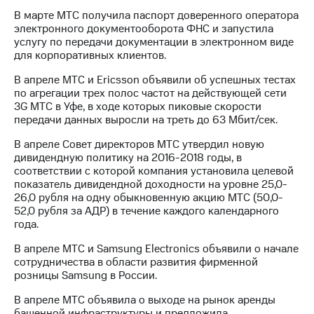
В марте МТС получила паспорт доверенного оператора
Достижения
электронного документооборота ФНС и запустила
услугу по передачи документации в электронном виде
Интервью
для корпоративных клиентов.
Финансовая
В апреле МТС и Ericsson объявили об успешных тестах
отчетность
по агрегации трех полос частот на действующей сети
3G МТС в Уфе, в ходе которых пиковые скорости
Контакты
передачи данных выросли на треть до 63 Мбит/сек.
Новости
В апреле Совет директоров МТС утвердил новую
в
дивидендную политику на 2016-2018 годы, в
регионе
соответствии с которой компания установила целевой
показатель дивидендной доходности на уровне 25,0-
26,0 рубля на одну обыкновенную акцию МТС (50,0-
м и акционерам
Корпоративное
52,0 рубля за АДР) в течение каждого календарного
управление
года.
В апреле МТС и Samsung Electronics объявили о начале
Корпоративный
сотрудничества в области развития фирменной
секретарь
розницы Samsung в России.
Раскрытие
информации
В апреле МТС объявила о выходе на рынок аренды
Информация
башенной инфраструктуры и предложила