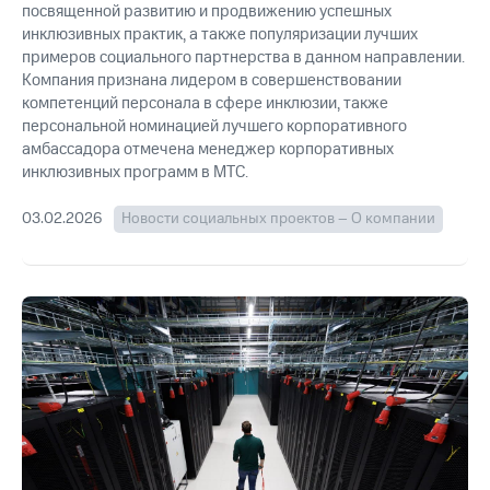
посвященной развитию и продвижению успешных
Рынок
облигаций
инклюзивных практик, а также популяризации лучших
примеров социального партнерства в данном направлении.
Описание
Компания признана лидером в совершенствовании
Еврооблигации-2023
компетенций персонала в сфере инклюзии, также
Уведомление
персональной номинацией лучшего корпоративного
о
амбассадора отмечена менеджер корпоративных
погашении
инклюзивных программ в МТС.
именных
облигаций
03.02.2026
Новости социальных проектов – О компании
Другое
Регистратор
Реквизиты
Контакты
йчивое развитие
и деловая этика
На главную