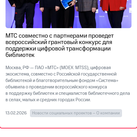
Достижения
Интервью
Финансовая
МТС совместно с партнерами проведет
отчетность
всероссийский грантовый конкурс для
поддержки цифровой трансформации
Контакты
библиотек
Новости
Москва, РФ — ПАО «МТС» (MOEX: MTSS), цифровая
в
регионе
экосистема, совместно с Российской государственной
библиотекой и благотворительным фондом «Система»
м и акционерам
объявила о проведении всероссийского конкурса
Корпоративное
в поддержку библиотек и специалистов библиотечного дела
управление
в селах, малых и средних городах России.
Корпоративный
13.02.2026
Новости социальных проектов – О компании
секретарь
Раскрытие
информации
Информация