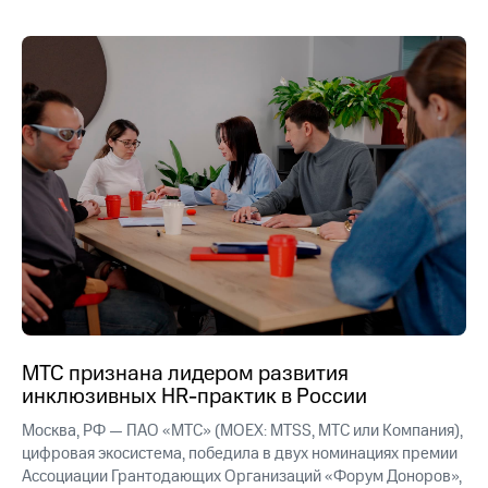
акционерам
Документы
ПАО
"МТС"
Собрания
акционеров
Личный
кабинет
акционера
Акционерный
капитал
Контроль
и
аудит
Рынок
акций
Описание
МТС признана лидером развития
Программа
инклюзивных HR-практик в России
приобретения
Порядок
Москва, РФ — ПАО «МТС» (MOEX: MTSS, МТС или Компания),
выкупа
цифровая экосистема, победила в двух номинациях премии
акций
Ассоциации Грантодающих Организаций «Форум Доноров»,
Дивиденды