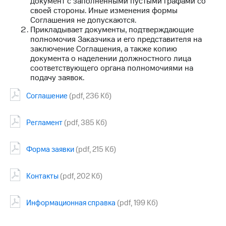
документ с заполненными пустыми графами со
Рынок
своей стороны. Иные изменения формы
облигаций
Соглашения не допускаются.
Прикладывает документы, подтверждающие
Описание
полномочия Заказчика и его представителя на
Еврооблигации-2023
заключение Соглашения, а также копию
Уведомление
документа о наделении должностного лица
о
соответствующего органа полномочиями на
погашении
подачу заявок.
именных
облигаций
Соглашение
(pdf, 236 Кб)
Другое
Регистратор
Регламент
(pdf, 385 Кб)
Реквизиты
Контакты
Форма заявки
(pdf, 215 Кб)
йчивое развитие
и деловая этика
На главную
Контакты
(pdf, 202 Кб)
Информационная справка
(pdf, 199 Кб)