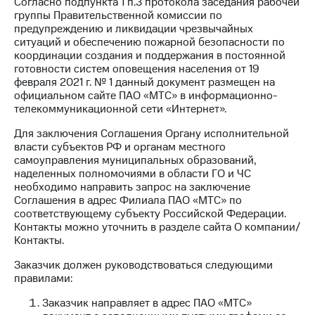
Согласно подпункта 1 п.3 протокола заседания рабочей
акционерам
группы Правительственной комиссии по
Документы
предупреждению и ликвидации чрезвычайных
ПАО
ситуаций и обеспечению пожарной безопасности по
"МТС"
координации создания и поддержания в постоянной
Собрания
готовности систем оповещения населения от 19
акционеров
февраля 2021 г. № 1 данный документ размещен на
Личный
официальном сайте ПАО «МТС» в информационно-
кабинет
телекоммуникационной сети «Интернет».
акционера
Акционерный
Для заключения Соглашения Органу исполнительной
капитал
власти субъектов РФ и органам местного
Контроль
самоуправления муниципальных образований,
и
наделенных полномочиями в области ГО и ЧС
аудит
необходимо направить запрос на заключение
Рынок
Соглашения в адрес Филиала ПАО «МТС» по
акций
соответствующему субъекту Российской Федерации.
Контакты можно уточнить в разделе сайта О компании/
Описание
Контакты.
Программа
приобретения
Заказчик должен руководствоваться следующими
Порядок
правилами:
выкупа
акций
Заказчик направляет в адрес ПАО «МТС»
Дивиденды