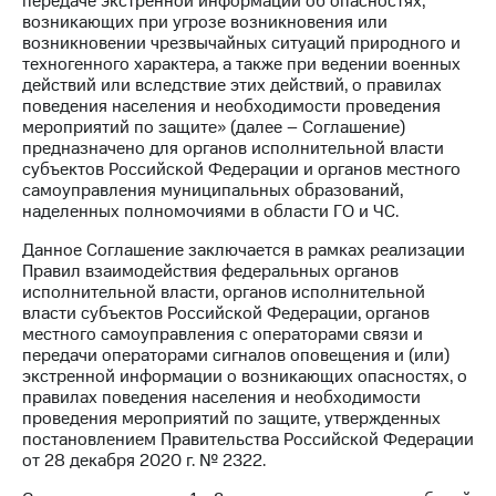
передаче экстренной информации об опасностях,
возникающих при угрозе возникновения или
Достижения
возникновении чрезвычайных ситуаций природного и
техногенного характера, а также при ведении военных
Интервью
действий или вследствие этих действий, о правилах
поведения населения и необходимости проведения
Финансовая
мероприятий по защите» (далее – Соглашение)
отчетность
предназначено для органов исполнительной власти
субъектов Российской Федерации и органов местного
Контакты
самоуправления муниципальных образований,
наделенных полномочиями в области ГО и ЧС.
Новости
в
Данное Соглашение заключается в рамках реализации
регионе
Правил взаимодействия федеральных органов
исполнительной власти, органов исполнительной
м и акционерам
власти субъектов Российской Федерации, органов
Корпоративное
местного самоуправления с операторами связи и
управление
передачи операторами сигналов оповещения и (или)
экстренной информации о возникающих опасностях, о
Корпоративный
правилах поведения населения и необходимости
секретарь
проведения мероприятий по защите, утвержденных
Раскрытие
постановлением Правительства Российской Федерации
информации
от 28 декабря 2020 г. № 2322.
Информация