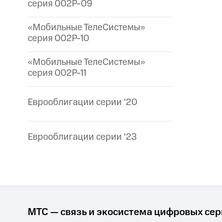
серия 002P-09
«Мобильные ТелеСистемы»
серия 002P-10
«Мобильные ТелеСистемы»
серия 002P-11
Еврооблигации серии '20
Еврооблигации серии '23
МТС — связь и экосистема цифровых се