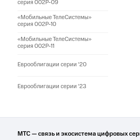
серия 002P-09
«Мобильные ТелеСистемы»
серия 002P-10
«Мобильные ТелеСистемы»
серия 002P-11
Еврооблигации серии '20
Еврооблигации серии '23
МТС — связь и экосистема цифровых се