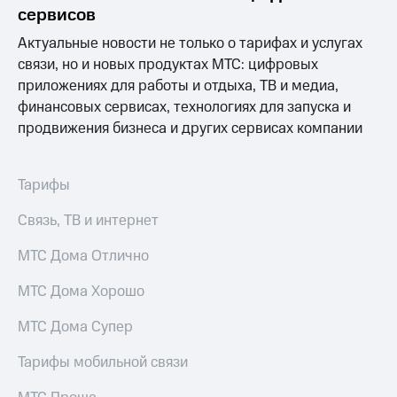
акционерам
сервисов
Документы
ПАО
Актуальные новости не только о тарифах и услугах
"МТС"
связи, но и новых продуктах МТС: цифровых
Собрания
приложениях для работы и отдыха, ТВ и медиа,
акционеров
Личный
финансовых сервисах, технологиях для запуска и
кабинет
продвижения бизнеса и других сервисах компании
акционера
Акционерный
капитал
Тарифы
Контроль
и
Связь, ТВ и интернет
аудит
Рынок
МТС Дома Отлично
акций
Описание
МТС Дома Хорошо
Программа
приобретения
МТС Дома Супер
Порядок
выкупа
Тарифы мобильной связи
акций
Дивиденды