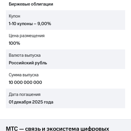
Биржевые облигации
Достижения
Купон
Интервью
1-10 купоны – 9,00%
Финансовая
Цена размещения
отчетность
100%
Контакты
Валюта выпуска
Новости
Российский рубль
в
регионе
Сумма выпуска
м и акционерам
10 000 000 000
Корпоративное
управление
Дата погашения
01 декабря 2025 года
Корпоративный
секретарь
Раскрытие
информации
Информация
МТС — связь и экосистема цифровых