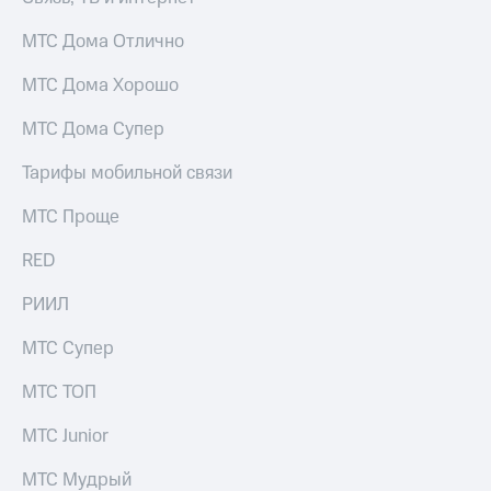
акционерам
Документы
МТС Дома Отлично
ПАО
"МТС"
МТС Дома Хорошо
Собрания
акционеров
МТС Дома Супер
Личный
кабинет
акционера
Тарифы мобильной связи
Акционерный
капитал
МТС Проще
Контроль
и
RED
аудит
Рынок
РИИЛ
акций
МТС Супер
Описание
Программа
МТС ТОП
приобретения
Порядок
МТС Junior
выкупа
акций
МТС Мудрый
Дивиденды