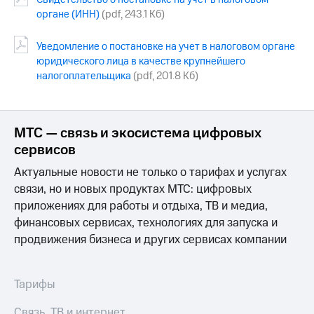
органе (ИНН)
(pdf, 243.1 Кб)
Достижения
Уведомление о постановке на учет в налоговом органе
Интервью
юридического лица в качестве крупнейшего
налогоплательщика
(pdf, 201.8 Кб)
Финансовая
отчетность
Контакты
МТС — связь и экосистема цифровых
Новости
сервисов
в
регионе
Актуальные новости не только о тарифах и услугах
связи, но и новых продуктах МТС: цифровых
м и акционерам
приложениях для работы и отдыха, ТВ и медиа,
Корпоративное
финансовых сервисах, технологиях для запуска и
управление
продвижения бизнеса и других сервисах компании
Корпоративный
секретарь
Раскрытие
Тарифы
информации
Информация
Связь, ТВ и интернет