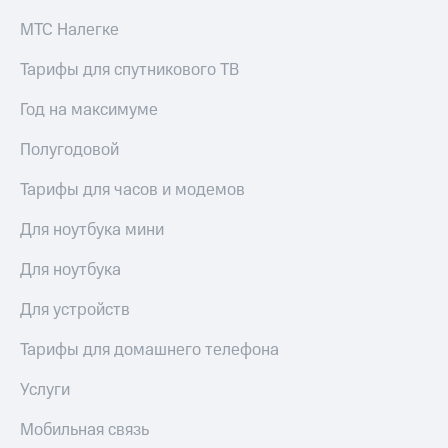
Рынок
МТС Налегке
облигаций
Тарифы для спутникового ТВ
Описание
Еврооблигации-2023
Уведомление
Год на максимуме
о
погашении
Полугодовой
именных
облигаций
Тарифы для часов и модемов
Другое
Для ноутбука мини
Регистратор
Реквизиты
Для ноутбука
Контакты
йчивое развитие
Для устройств
и деловая этика
На главную
Тарифы для домашнего телефона
Услуги
Мобильная связь