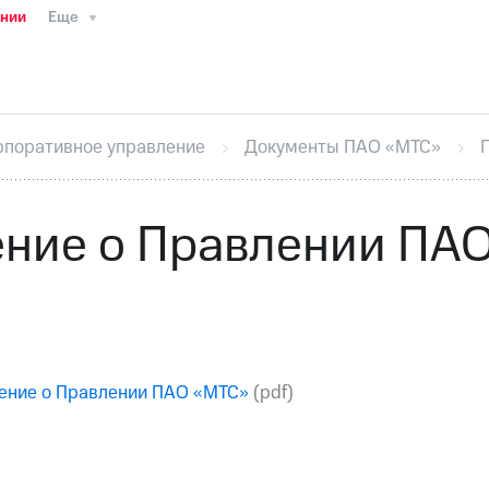
ании
Еще
ТС
Пресс-релизы
МТС о технологиях
ТС
История компании
Правовая информация
Конта
стижения
Интервью
Финансовая отчетность
Конта
рпоративное управление
Документы ПАО «МТС»
тивный секретарь
Раскрытие информации
Информа
ный кабинет акционера
Акционерный капитал
Конт
Порядок выкупа акций
Дивиденды
Рынок облигаци
ние о Правлении ПА
 погашении именных облигаций
Другое
Регистрато
ение о Правлении ПАО «МТС»
(pdf)