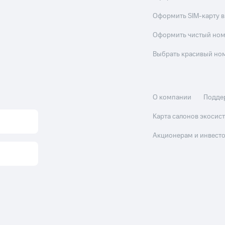
Оформить SIM-карту в
Оформить чистый но
Выбрать красивый но
О компании
Подде
Карта салонов экоси
Акционерам и инвест