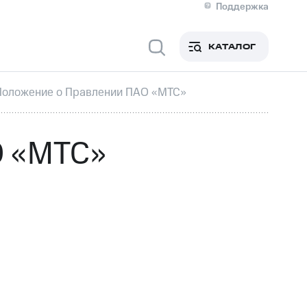
Поддержка
О МТС
кты
КАТАЛОГ
Медиа-центр
кты
Новости в регионе
Инвесторам и акционерам
Положение о Правлении ПАО «МТС»
ция акционерам
Документы
роль и аудит
Рынок акций
й
Описание
О «МТС»
р
Реквизиты
Контакты
Устойчивое развитие
Комплаенс и деловая этика
На главную