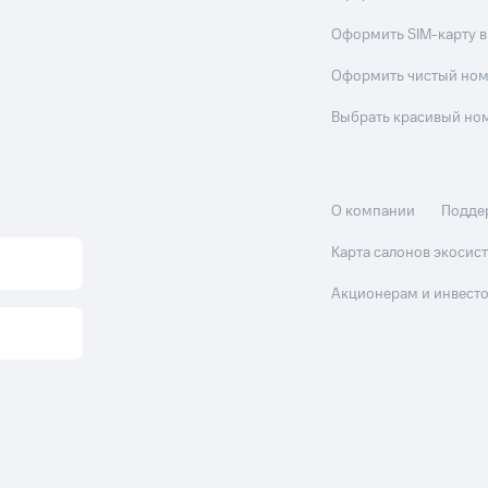
Оформить SIM-карту в
Оформить чистый но
Выбрать красивый но
О компании
Подде
Карта салонов экоси
Акционерам и инвест