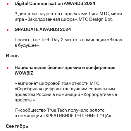
Digital Communication AWARDS 2024
Рынок
облигаций
3 диплома лауреатов с проектами Лига МТС, мини-
игра «Заколдованная цифра», МТС Design Bot.
Описание
Еврооблигации-2023
GRADUATE AWARDS 2024
Уведомление
о
Проект True Tech Day 2 место в номинации «Вклад
погашении
в будущее».
именных
облигаций
Июнь
Другое
Национальная бизнес-премия и конференция
Регистратор
WOWBIZ
Реквизиты
Контакты
Чемпионат цифровой грамотности МТС
йчивое развитие
«Серебряная цифра» стал лучшим социальным
и деловая этика
проектом России в номинации «Корпоративные
На главную
проекты».
IT-сообщество True Tech получило золото
в номинации «КРЕАТИВНОЕ РЕШЕНИЕ ГОДА».
Сентябрь