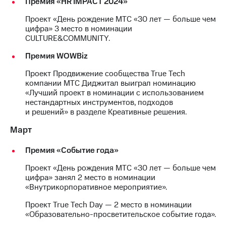
Премия «HR IMPACT 2024»
акционерам
Документы
Проект «День рождение МТС «30 лет — больше чем
ПАО
цифра» 3 место в номинации
"МТС"
CULTURE&COMMUNITY.
Собрания
акционеров
Премия WOWBiz
Личный
кабинет
Проект Продвижение сообщества True Tech
акционера
компании МТС Диджитал выиграл номинацию
Акционерный
«Лучший проект в номинации с использованием
капитал
нестандартных инструментов, подходов
Контроль
и решений» в разделе Креативные решения.
и
аудит
Март
Рынок
акций
Премия «Событие года»
Описание
Проект «День рождения МТС «30 лет — больше чем
Программа
цифра» занял 2 место в номинации
приобретения
«Внутрикорпоративное мероприятие».
Порядок
выкупа
Проект True Tech Day — 2 место в номинации
акций
«Образовательно-просветительское событие года».
Дивиденды