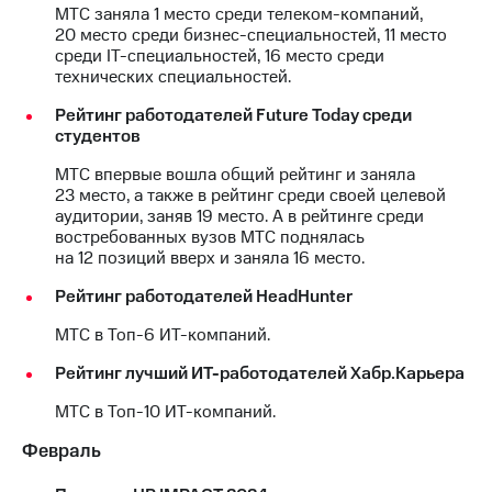
МТС заняла 1 место среди телеком-компаний,
20 место среди бизнес-специальностей, 11 место
Достижения
среди IT-специальностей, 16 место среди
технических специальностей.
Интервью
Рейтинг работодателей Future Today среди
Финансовая
студентов
отчетность
МТС впервые вошла общий рейтинг и заняла
Контакты
23 место, а также в рейтинг среди своей целевой
аудитории, заняв 19 место. А в рейтинге среди
Новости
востребованных вузов МТС поднялась
в
на 12 позиций вверх и заняла 16 место.
регионе
Рейтинг работодателей HeadHunter
м и акционерам
Корпоративное
МТС в Топ-6 ИТ-компаний.
управление
Рейтинг лучший ИТ-работодателей Хабр.Карьера
Корпоративный
МТС в Топ-10 ИТ-компаний.
секретарь
Раскрытие
Февраль
информации
Информация