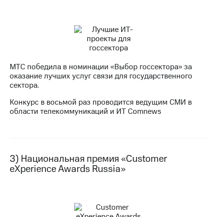
акционерам
Документы
ПАО
"МТС"
Собрания
акционеров
Личный
кабинет
МТС победила в номинации «Выбор госсектора» за
акционера
оказание лучших услуг связи для государственного
Акционерный
сектора.
капитал
Конкурс в восьмой раз проводится ведущим СМИ в
Контроль
области телекоммуникаций и ИТ Comnews
и
аудит
Рынок
акций
3) Национальная премия «Customer
Описание
eXperience Awards Russia»
Программа
приобретения
Порядок
выкупа
акций
Дивиденды