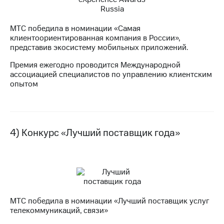
Рынок
облигаций
МТС победила в номинации «Самая
Описание
клиентоориентированная компания в России»,
Еврооблигации-2023
представив экосистему мобильных приложений.
Уведомление
о
Премия ежегодно проводится Международной
погашении
ассоциацией специалистов по управлению клиентским
именных
опытом
облигаций
Другое
Регистратор
Реквизиты
4) Конкурс «Лучший поставщик года»
Контакты
йчивое развитие
и деловая этика
На главную
МТС победила в номинации «Лучший поставщик услуг
телекоммуникаций, связи»