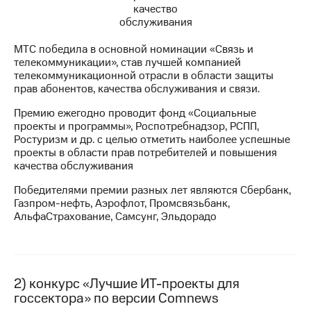
Достижения
МТС победила в основной номинации «Связь и
Интервью
телекоммуникации», став лучшей компанией
телекоммуникационной отрасли в области защиты
Финансовая
прав абонентов, качества обслуживания и связи.
отчетность
Премию ежегодно проводит фонд «Социальные
Контакты
проекты и программы», Роспотребнадзор, РСПП,
Ростуризм и др. с целью отметить наиболее успешные
Новости
проекты в области прав потребителей и повышения
в
качества обслуживания
регионе
Победителями премии разных лет являются Сбербанк,
м и акционерам
Газпром-нефть, Аэрофлот, Промсвязьбанк,
Корпоративное
АльфаСтрахование, Самсунг, Эльдорадо
управление
Корпоративный
секретарь
Раскрытие
2) конкурс «Лучшие ИТ-проекты для
информации
госсектора» по версии Comnews
Информация