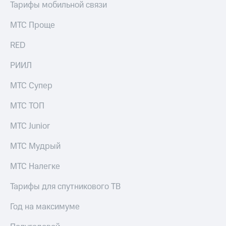
акционерам
Тарифы мобильной связи
Документы
ПАО
МТС Проще
"МТС"
Собрания
RED
акционеров
Личный
РИИЛ
кабинет
акционера
МТС Супер
Акционерный
капитал
МТС ТОП
Контроль
и
МТС Junior
аудит
Рынок
акций
МТС Мудрый
Описание
МТС Налегке
Программа
приобретения
Тарифы для спутникового ТВ
Порядок
выкупа
Год на максимуме
акций
Дивиденды