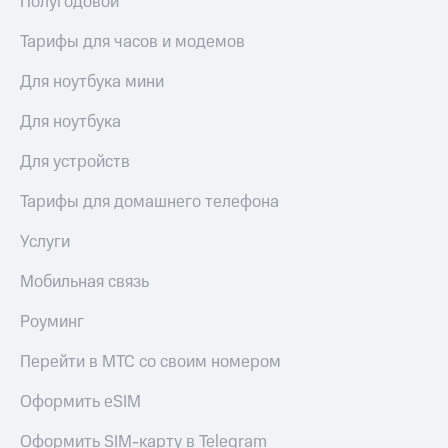
Полугодовой
Рынок
облигаций
Тарифы для часов и модемов
Описание
Для ноутбука мини
Еврооблигации-2023
Уведомление
Для ноутбука
о
погашении
Для устройств
именных
облигаций
Тарифы для домашнего телефона
Другое
Регистратор
Услуги
Реквизиты
Контакты
Мобильная связь
йчивое развитие
и деловая этика
Роуминг
На главную
Перейти в МТС со своим номером
Оформить eSIM
Оформить SIM-карту в Telegram