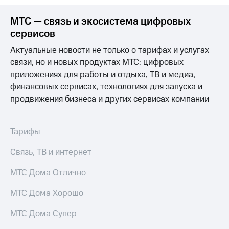
Достижения
МТС — связь и экосистема цифровых
сервисов
Интервью
Актуальные новости не только о тарифах и услугах
Финансовая
связи, но и новых продуктах МТС: цифровых
отчетность
приложениях для работы и отдыха, ТВ и медиа,
Контакты
финансовых сервисах, технологиях для запуска и
продвижения бизнеса и других сервисах компании
Новости
в
регионе
Тарифы
м и акционерам
Связь, ТВ и интернет
Корпоративное
управление
МТС Дома Отлично
Корпоративный
секретарь
МТС Дома Хорошо
Раскрытие
информации
МТС Дома Супер
Информация