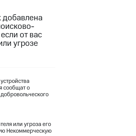
фитнес
Приложения от МТС
к добавлена
поисково-
Приложения
если от вас
Финансы
или угрозе
 устройства
я сообщат о
 добровольческого
угого оператора
Оплата
теля или угроза его
ную Некоммерческую
Интернет-магазин