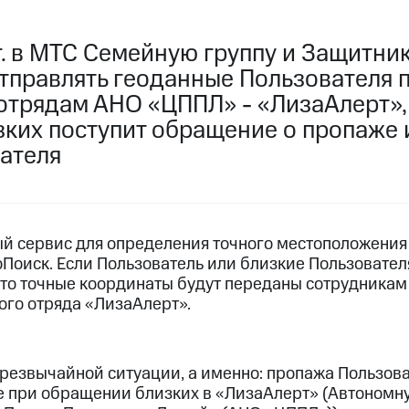
услуги, доступ к геолокации
пасность
Финансы
Детям и родителям
Здоровье и 
ильмы, музыка и многое другое
г. в МТС Семейную группу и Защитни
тправлять геоданные Пользователя 
услуги, доступ к геолокации
ive
Гудок
Мой МТС
Все приложения
отрядам АНО «ЦППЛ» - «ЛизаАлерт», 
зких поступит обращение о пропаже 
ателя
 в нашем приложении
й сервис для определения точного местоположения
ive
Гудок
Мой МТС
Все приложения
Инвестиции
оПоиск. Если Пользователь или близкие Пользовател
 то точные координаты будут переданы сотрудникам
ого отряда «ЛизаАлерт».
ход 15%
ер МТС
Настройки автоплатежа
Пополнить номер др
резвычайной ситуации, а именно: пропажа Пользова
 на карту
МТС Pay
Оплата по QR-коду за границей
же при обращении близких в «ЛизаАлерт» (Автоном