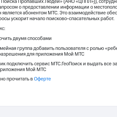
 Поиска Пропавших Людей» (АНО «ЦППЛ»)), сотруд
ые часы и трекеры
Умный дом
Планшеты
Акции и 
запросом о предоставлении информации о местопол
ход 15%
он является абонентом МТС. Это взаимодействие обе
росы ускорит начало поисково-спасательных работ.
ис:
ючить двумя способами
ле при оплате с карты МТС Деньги
мейная группа добавить пользователя с ролью «ребе
азрешения для приложения Мой МТС
ик подключить сервис МТС.ГеоПоиск и выдать все
приложения Мой МТС
но прочитать в
Оферте