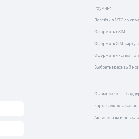
Роуминг
Перейти в МТС со св
Оформить eSIM
Оформить SIM-карту в
Оформить чистый но
Выбрать красивый но
О компании
Подде
Карта салонов экоси
Акционерам и инвест