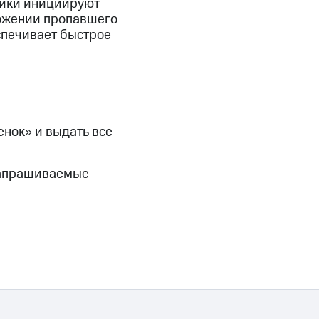
ники инициируют
скидки
Все товары
ожении пропавшего
спечивает быстрое
нок» и выдать все
 запрашиваемые