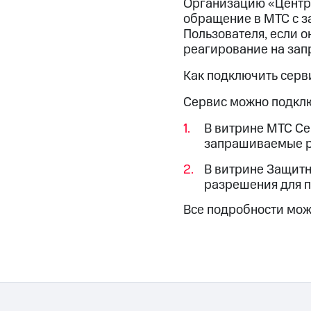
Организацию «Центр
Смартфоны
Наушники и колонки
Умн
МТС Накопления
обращение в МТС с 
Откладывайте деньги и получайте до
Пользователя, если 
реагирование на зап
Акции
Условия пополнения
Как подключить серв
Скидка 30% на связь
Сервис можно подкл
Тарифы RED, РИИЛ и МТС Супер дешев
В витрине МТС Се
Обзоры товаров
запрашиваемые р
В витрине Защитн
Скидки до 40%
разрешения для 
на смартфоны
Все подробности мож
при покупке со связью МТС