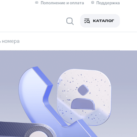
Пополнение и оплата
Поддержка
Скидка 30% на связь
Личные кабинеты
КАТАЛОГ
Мобильная связь
ь номера
IM-карта для иностранцев
M
Для дома
ерейти в МТС со своим
ой МТС
Сервисы и подписки
фитнес
Приложения от МТС