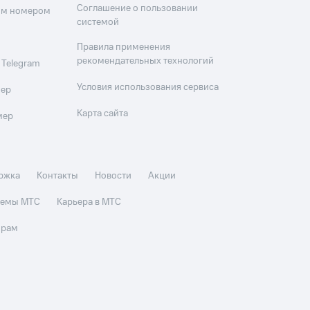
Соглашение о пользовании
оим номером
системой
Правила применения
рекомендательных технологий
 Telegram
Условия использования сервиса
мер
Карта сайта
мер
ржка
Контакты
Новости
Акции
стемы МТС
Карьера в МТС
орам