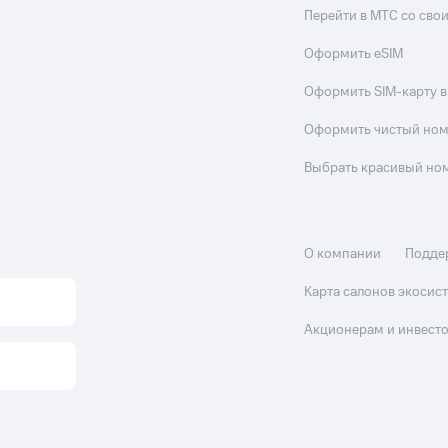
Перейти в МТС со св
Оформить eSIM
Оформить SIM-карту в
Оформить чистый но
Выбрать красивый но
О компании
Подде
Карта салонов экоси
Акционерам и инвест