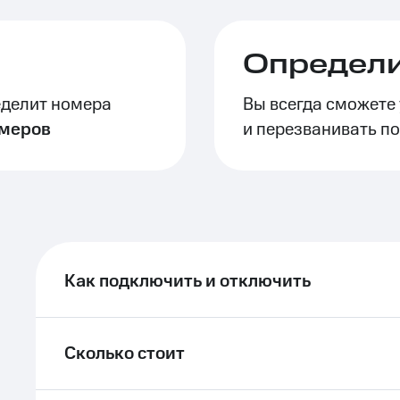
ле при оплате с карты МТС Деньги
Определи
еделит номера
Вы всегда сможете
омеров
и перезванивать п
Как подключить и отключить
Сколько стоит