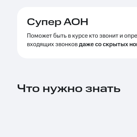
Тарифы RED, РИИЛ и МТС Супер дешев
Супер АОН
Обзоры товаров
Поможет быть в курсе кто звонит и опр
Скидки до 40%
входящих звонков
даже со скрытых н
на смартфоны
при покупке со связью МТС
Что нужно знать