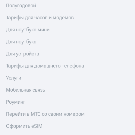
Live
и не
Полугодовой
только
Гудок
Тарифы для часов и модемов
Безопасность
Мой
Для ноутбука мини
МТС
Финансы
Для ноутбука
Все
Детям
приложения
и родителям
Для устройств
Инвестиции
Здоровье
Тарифы для домашнего телефона
и фитнес
Получайте
доход
Приложения
Услуги
онлайн
от МТС
Страхование
Мобильная связь
Акции
Покупка
Роуминг
полисов
Приложения
онлайн
КИОН
Перейти в МТС со своим номером
Скидка 30%
на связь
КИОН
Оформить eSIM
Музыка
С картой