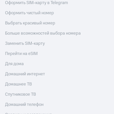
Оформить SIM-карту в Telegram
МТС
КИОН
Деньги
Строки
Оформить чистый номер
МТС
Накопления
Live
Выбрать красивый номер
Откладывайте
Гудок
деньги
Больше возможностей выбора номера
и получайте
Мой
доход 15%
Заменить SIM-карту
МТС
Акции
Условия
Все
Перейти на eSIM
пополнения
приложения
Финансы
Для дома
Скидка
Инвестиции
30%
Домашний интернет
на связь
Получайте
доход
Домашнее ТВ
онлайн
Тарифы
Страхование
RED,
Спутниковое ТВ
РИИЛ
Покупка
и МТС Супер
Домашний телефон
полисов
дешевле
онлайн
при оплате