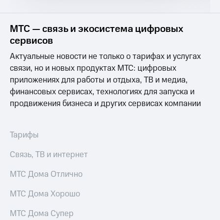
Услуги
149 ₽/
мес
Акции
МТС — связь и экосистема цифровых
МТС
сервисов
Домашний
Premium
интернет
Актуальные новости не только о тарифах и услугах
Подписка
связи, но и новых продуктах МТС: цифровых
Домашнее
на гигабайты
приложениях для работы и отдыха, ТВ и медиа,
ТВ
интернета,
финансовых сервисах, технологиях для запуска и
фильмы,
Спутниковое
музыка
продвижения бизнеса и других сервисах компании
ТВ
и многое
другое
Домашний
Семейная
Тарифы
телефон
группа
Связь, ТВ и интернет
Перейти
Скидка
в МТС
на тарифы,
МТС Дома Отлично
со своим
общие
номером
подписки
МТС Дома Хорошо
и услуги,
Поддержка
доступ
МТС Дома Супер
к геолокации