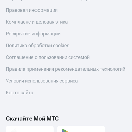
Пополнить
Правовая информация
номер
другого
Комплаенс и деловая этика
оператора
Оплата
Раскрытие информации
интернета
и
Политика обработки cookies
ТВ
Соглашение о пользовании системой
Переводы
с
Правила применения рекомендательных технологий
телефона
на карту
Условия использования сервиса
МТС Pay
Карта сайта
Оплата
по QR-
коду
за границей
Скачайте Мой МТС
тернет-магазин