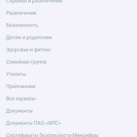
Сервисы и развлечения
Скидка 30%
с карты
на связь
МТС Деньги
Развлечения
С картой
Обзоры
Безопасность
МТС
товаров
Деньги
Детям и родителям
МТС
Скидки
Накопления
до 40%
Здоровье и фитнес
на смартфоны
Откладывайте
деньги
Семейная группа
при
и получайте
покупке
доход 15%
Утилиты
со связью
Платежи
МТС
и
Приложения
переводы
Все сервисы
Пополнить
номер
Документы
МТС
Документы ПАО «МТС»
Настройки
автоплатежа
Сертификаты безопасности Минцифры