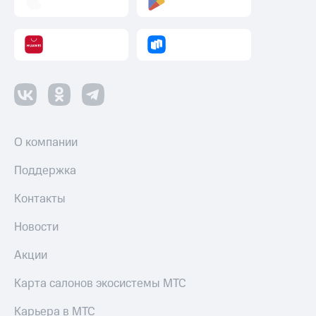
Смартфоны
Наушники
и
колонки
Умные
часы
и
трекеры
О компании
Умный
дом
Поддержка
Планшеты
Контакты
Акции
Новости
и
скидки
Акции
Все
Карта салонов экосистемы МТС
товары
Карьера в МТС