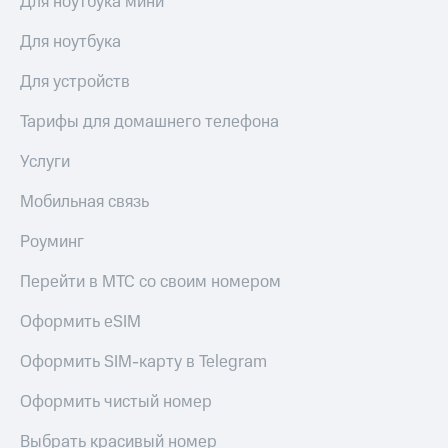
Для ноутбука мини
Live
и не
только
Для ноутбука
Гудок
Безопасность
Для устройств
Мой
МТС
Финансы
Тарифы для домашнего телефона
Все
Детям
приложения
Услуги
и родителям
Инвестиции
Здоровье
Мобильная связь
и фитнес
Получайте
Роуминг
доход
Приложения
онлайн
от МТС
Перейти в МТС со своим номером
Страхование
Акции
Оформить eSIM
Покупка
полисов
Приложения
Оформить SIM-карту в Telegram
онлайн
КИОН
Скидка 30%
Оформить чистый номер
на связь
КИОН
Музыка
Выбрать красивый номер
С картой