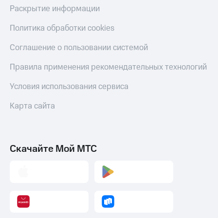
Раскрытие информации
Пополнить
номер
другого
Политика обработки cookies
оператора
Соглашение о пользовании системой
Оплата
интернета
Правила применения рекомендательных технологий
и
ТВ
Условия использования сервиса
Переводы
Карта сайта
с
телефона
на карту
МТС Pay
Скачайте Мой МТС
Оплата
по QR-
коду
за границей
тернет-магазин