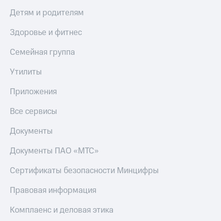
Скидка 30%
с карты
Детям и родителям
на связь
МТС Деньги
Здоровье и фитнес
С картой
Обзоры
МТС
товаров
Деньги
Семейная группа
МТС
Скидки
Накопления
до 40%
Утилиты
на смартфоны
Откладывайте
Приложения
деньги
при
и получайте
Все сервисы
покупке
доход 15%
со связью
Платежи
МТС
Документы
и
переводы
Документы ПАО «МТС»
Пополнить
Сертификаты безопасности Минцифры
номер
МТС
Правовая информация
Настройки
Комплаенс и деловая этика
автоплатежа