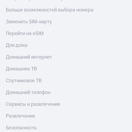
МТС
КИОН
Деньги
Больше возможностей выбора номера
Строки
МТС
Накопления
Заменить SIM-карту
Live
Откладывайте
Перейти на eSIM
Гудок
деньги
и получайте
Мой
Для дома
доход 15%
МТС
Акции
Домашний интернет
Условия
Все
пополнения
приложения
Домашнее ТВ
Финансы
Скидка
Инвестиции
Спутниковое ТВ
30%
на связь
Получайте
Домашний телефон
доход
онлайн
Тарифы
Сервисы и развлечения
Страхование
RED,
РИИЛ
Развлечения
Покупка
и МТС Супер
полисов
дешевле
Безопасность
онлайн
при оплате