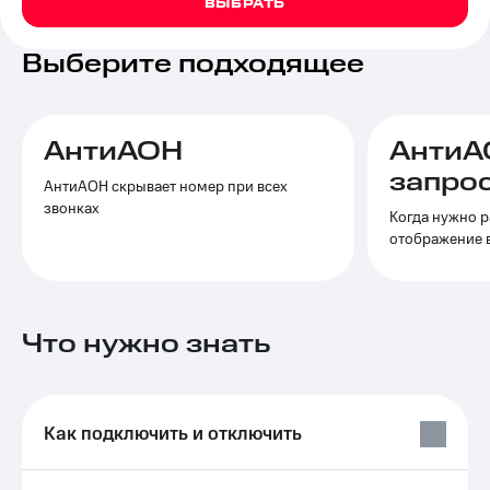
ВЫБРАТЬ
на связь
Выберите подходящее
Роуминг
Тарифы
RED,
Семейная
РИИЛ
группа
и МТС
Супер
АнтиАОН
АнтиА
Заказать
дешевле
запро
SIM-
при
АнтиАОН скрывает номер при всех
карту
оплате
звонках
Когда нужно р
с карты
отображение 
Оформить
МТС
eSIM
Деньги
SIM-
Выберите
карта
и подключите
Что нужно знать
для
ТВ
иностранцев
с выгодным
тарифом
Оформить
чистый
Как подключить и отключить
Тарифы
номер
Интернет,