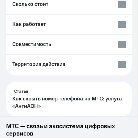
Выбрать
ТВ и телефон
Сколько стоит
красивый
для дома
номер
Услуги
Как работает
Заменить
SIM-
Личный
карту
кабинет
интернета
Совместимость
Перейти
и
на
ТВ
eSIM
Личный
Территория действия
кабинет
Для дома
спутникового
Выберите
ТВ
и подключите
Скачать
ТВ
приложение
Статья
с выгодным
Мой
Как скрыть номер телефона на МТС: услуга
тарифом
МТС
«АнтиАОН»
Акции
Тарифы
Интернет,
ТВ и телефон
Видеонаблюдение
МТС — связь и экосистема цифровых
для дома
для дома
сервисов