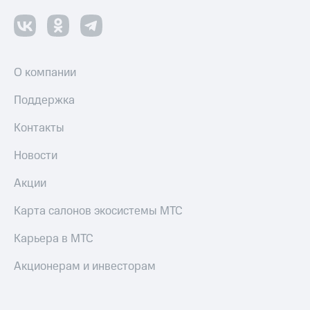
Смартфоны
Наушники
и
колонки
О компании
Умные
часы
Поддержка
и
трекеры
Контакты
Умный
Новости
дом
Акции
Планшеты
Карта салонов экосистемы МТС
Акции
и
Карьера в МТС
скидки
Акционерам и инвесторам
Все
товары