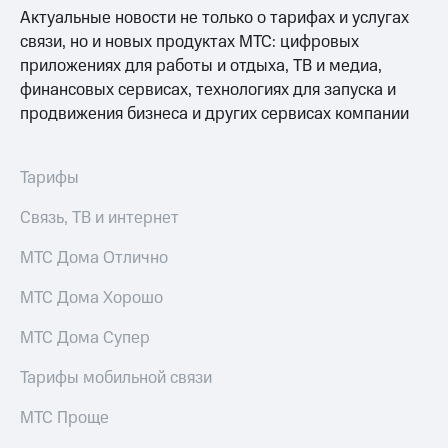
Услуги
Актуальные новости не только о тарифах и услугах
149 ₽/
мес
связи, но и новых продуктах МТС: цифровых
Акции
приложениях для работы и отдыха, ТВ и медиа,
МТС
Домашний
финансовых сервисах, технологиях для запуска и
Premium
интернет
продвижения бизнеса и других сервисах компании
Подписка
Домашнее
на гигабайты
ТВ
интернета,
Тарифы
фильмы,
Спутниковое
музыка
Связь, ТВ и интернет
ТВ
и многое
другое
МТС Дома Отлично
Домашний
Семейная
телефон
группа
МТС Дома Хорошо
Перейти
Скидка
в МТС
МТС Дома Супер
на тарифы,
со своим
общие
номером
Тарифы мобильной связи
подписки
и услуги,
Поддержка
МТС Проще
доступ
к геолокации